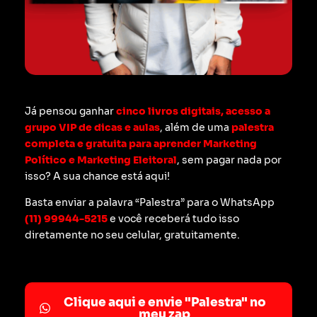
Já pensou ganhar
cinco livros digitais, acesso a
grupo VIP de dicas e aulas
, além de uma
palestra
completa e gratuita para aprender Marketing
Político e Marketing Eleitoral
, sem pagar nada por
isso? A sua chance está aqui!
Basta enviar a palavra “Palestra” para o WhatsApp
(11) 99944-5215
e você receberá tudo isso
diretamente no seu celular, gratuitamente.
Clique aqui e envie "Palestra" no
meu zap