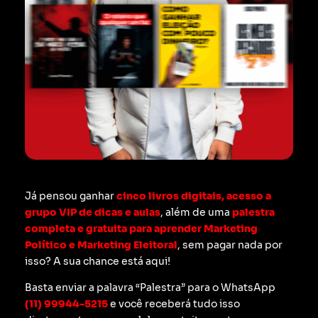
Já pensou ganhar
cinco livros digitais, acesso a
grupo VIP de dicas e aulas
, além de uma
palestra
completa e gratuita para aprender Marketing
Político e Marketing Eleitoral
, sem pagar nada por
isso? A sua chance está aqui!
Basta enviar a palavra “Palestra” para o WhatsApp
(11) 99944-5215
e você receberá tudo isso