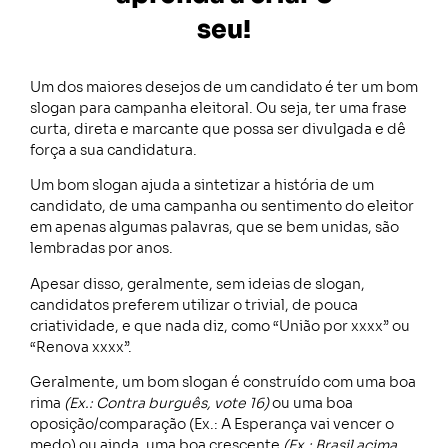
seu!
Um dos maiores desejos de um candidato é ter um bom
slogan para campanha eleitoral. Ou seja, ter uma frase
curta, direta e marcante que possa ser divulgada e dê
força a sua candidatura.
Um bom slogan ajuda a sintetizar a história de um
candidato, de uma campanha ou sentimento do eleitor
em apenas algumas palavras, que se bem unidas, são
lembradas por anos.
Apesar disso, geralmente, sem ideias de slogan,
candidatos preferem utilizar o trivial, de pouca
criatividade, e que nada diz, como “União por xxxx” ou
“Renova xxxx”.
Geralmente, um bom slogan é construído com uma boa
rima
(Ex.: Contra burguês, vote 16)
ou uma boa
oposição/comparação (Ex.: A Esperança vai vencer o
medo) ou ainda, uma boa crescente
(Ex.: Brasil acima