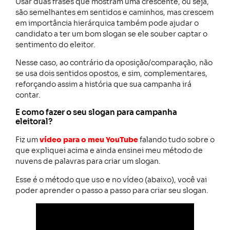
Usar duas frases que mostram uma crescente, ou seja,
são semelhantes em sentidos e caminhos, mas crescem
em importância hierárquica também pode ajudar o
candidato a ter um bom slogan se ele souber captar o
sentimento do eleitor.
Nesse caso, ao contrário da oposição/comparação, não
se usa dois sentidos opostos, e sim, complementares,
reforçando assim a história que sua campanha irá
contar.
E como fazer o seu slogan para campanha
eleitoral?
Fiz um
vídeo para o meu YouTube
falando tudo sobre o
que expliquei acima e ainda ensinei meu método de
nuvens de palavras para criar um slogan.
Esse é o método que uso e no vídeo (abaixo), você vai
poder aprender o passo a passo para criar seu slogan.