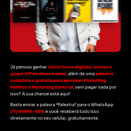
Já pensou ganhar
cinco livros digitais, acesso a
grupo VIP de dicas e aulas
, além de uma
palestra
completa e gratuita para aprender Marketing
Político e Marketing Eleitoral
, sem pagar nada por
isso? A sua chance está aqui!
Basta enviar a palavra “Palestra” para o WhatsApp
(11) 99944-5215
e você receberá tudo isso
diretamente no seu celular, gratuitamente.