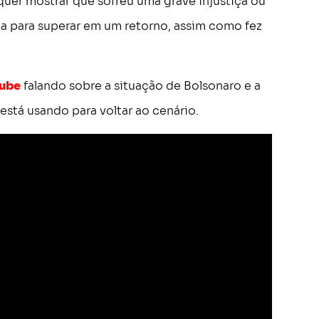
uer mostrar que sofreu uma grave injustiça ou
ça para superar em um retorno, assim como fez
Tube
falando sobre a situação de Bolsonaro e a
está usando para voltar ao cenário.