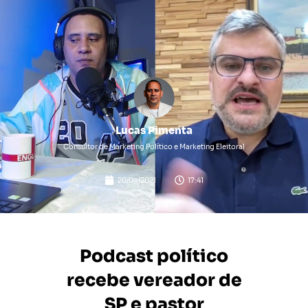
Lucas Pimenta
Consultor de Marketing Político e Marketing Eleitoral
20/09/2021
17:41
Podcast político
recebe vereador de
SP e pastor