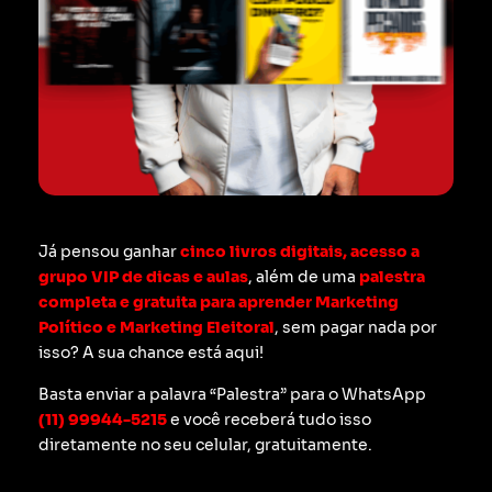
Já pensou ganhar
cinco livros digitais, acesso a
grupo VIP de dicas e aulas
, além de uma
palestra
completa e gratuita para aprender Marketing
Político e Marketing Eleitoral
, sem pagar nada por
isso? A sua chance está aqui!
Basta enviar a palavra “Palestra” para o WhatsApp
(11) 99944-5215
e você receberá tudo isso
diretamente no seu celular, gratuitamente.