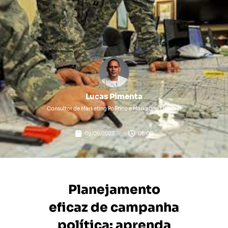
Lucas Pimenta
Consultor de Marketing Político e Marketing Eleitoral
09/09/2023
08:00
Planejamento
eficaz de campanha
política: aprenda