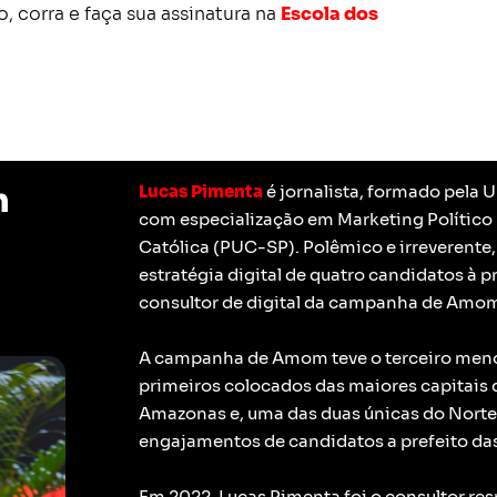
, corra e faça sua assinatura na
Escola dos
m
Lucas Pimenta
é jornalista, formado pela
com especialização em Marketing Político 
Católica (PUC-SP).
Polêmico e irreverente,
estratégia digital de quatro candidatos à p
consultor de digital da campanha de Amom
A campanha de Amom teve o terceiro menor
primeiros colocados das maiores capitais do
Amazonas e, uma das duas únicas do Norte, 
engajamentos de candidatos a prefeito das 
Em 2022, Lucas Pimenta foi o consultor re