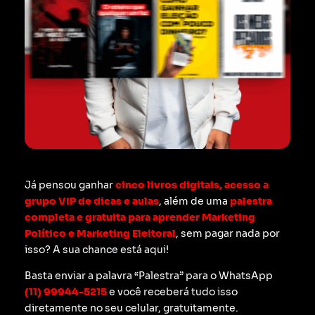
Já pensou ganhar
cinco livros digitais, acesso a
grupo VIP de dicas e aulas
, além de uma
palestra
completa e gratuita para aprender Marketing
Político e Marketing Eleitoral
, sem pagar nada por
isso? A sua chance está aqui!
Basta enviar a palavra “Palestra” para o WhatsApp
(11) 99944-5215
e você receberá tudo isso
diretamente no seu celular, gratuitamente.