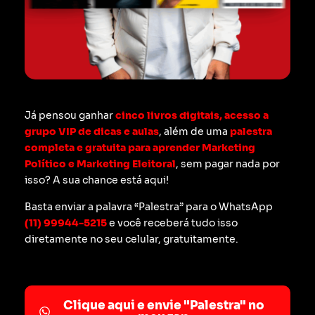
Já pensou ganhar
cinco livros digitais, acesso a
grupo VIP de dicas e aulas
, além de uma
palestra
completa e gratuita para aprender Marketing
Político e Marketing Eleitoral
, sem pagar nada por
isso? A sua chance está aqui!
Basta enviar a palavra “Palestra” para o WhatsApp
(11) 99944-5215
e você receberá tudo isso
diretamente no seu celular, gratuitamente.
Clique aqui e envie "Palestra" no