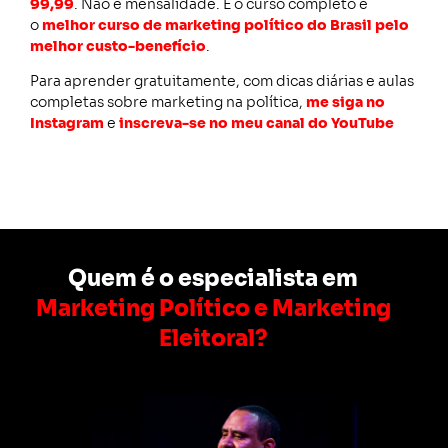
99,99
. Não é mensalidade. É o curso completo e
o
melhor curso de marketing político do Brasil pelo
melhor custo-benefício
.
Para aprender gratuitamente, com dicas diárias e aulas
completas sobre marketing na política,
me siga no
Instagram
e
inscreva-se no meu canal do YouTube
Quem é o especialista em
Marketing Político e Marketing
Eleitoral?