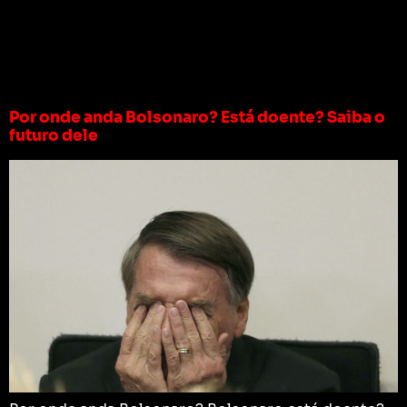
Tag:
bolsonaro
doente
Por onde anda Bolsonaro? Está doente? Saiba o
futuro dele