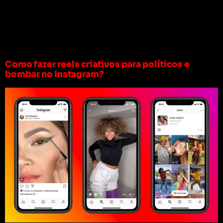
Tag:
reels na
política
Como fazer reels criativos para políticos e
bombar no Instagram?