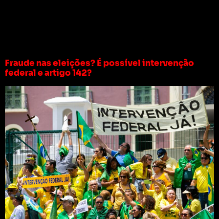
Tag:
protestos nas
estradas
Fraude nas eleições? É possível intervenção
federal e artigo 142?