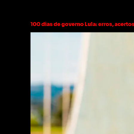
Tag:
pontos posi
100 dias de governo Lula: erros, acert