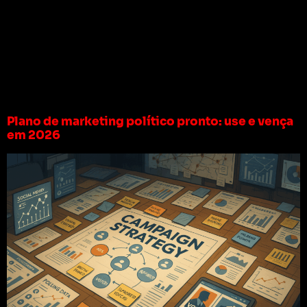
Tag:
plano de
marketing político
pronto
Plano de marketing político pronto: use e vença
em 2026