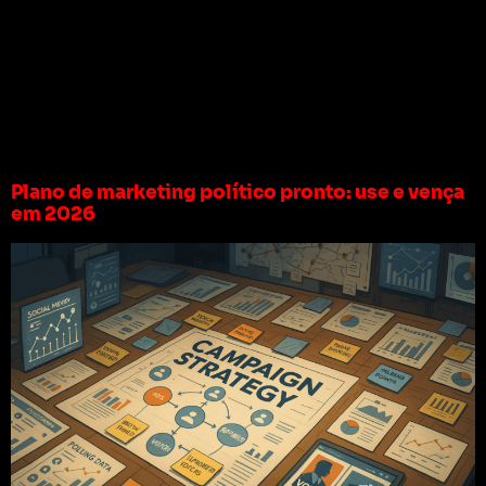
Tag:
planejamento
estratégico
campanha política
Plano de marketing político pronto: use e vença
em 2026