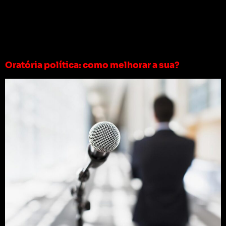
Tag:
oratória
eleição
Oratória política: como melhorar a sua?