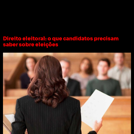
Tag:
legislação
eleitoral
Direito eleitoral: o que candidatos precisam
saber sobre eleições