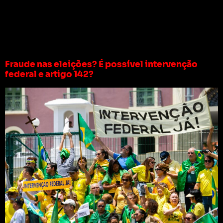
Tag:
intervenção
militar
Fraude nas eleições? É possível intervenção
federal e artigo 142?