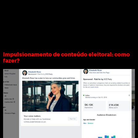
Tag:
impulsionamento
eleitoral
Impulsionamento de conteúdo eleitoral: como
fazer?