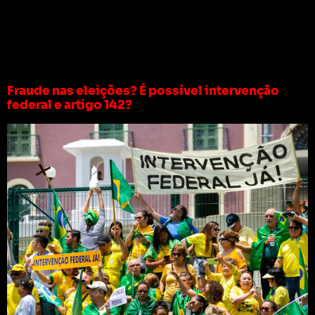
Tag:
fraude na
eleição
Fraude nas eleições? É possível intervenção
federal e artigo 142?