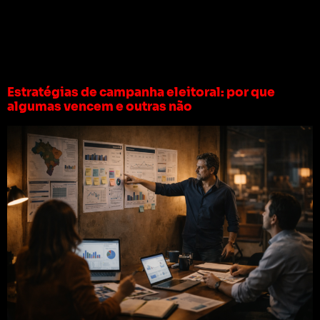
Tag:
estratégias de
campanha eleitoral
Estratégias de campanha eleitoral: por que
algumas vencem e outras não