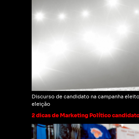
Discurso de candidato na campanha eleitor
eleição
2 dicas de Marketing Político candidat