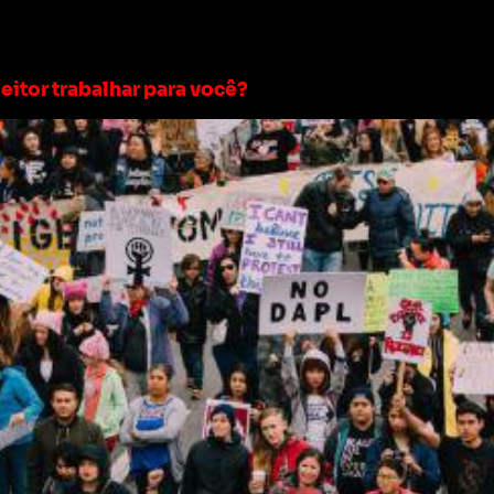
ito prefeito
leitor trabalhar para você?