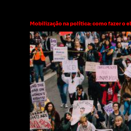
Tag:
como ser ele
Mobilização na política: como fazer o e