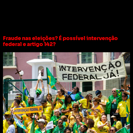
Tag:
caminhoneiros
com bolsonaro
Fraude nas eleições? É possível intervenção
federal e artigo 142?