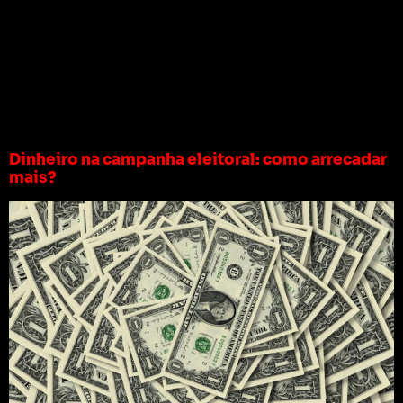
Tag:
arrecadar
dinheiro para
campanha eleitoral
Dinheiro na campanha eleitoral: como arrecadar
mais?