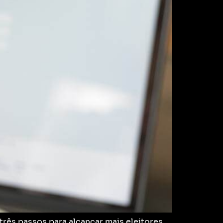
rês passos para alcançar mais eleitores