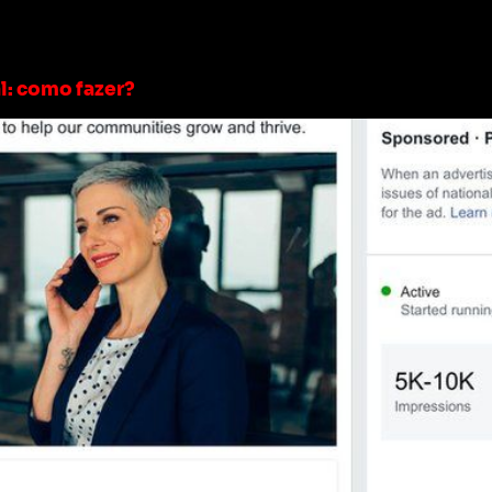
íticos nas redes soci
l: como fazer?