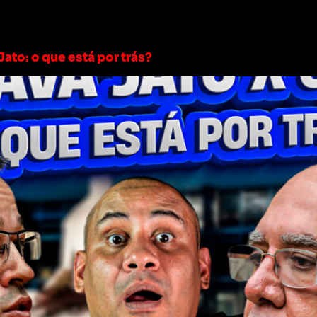
e moraes tse
ato: o que está por trás?