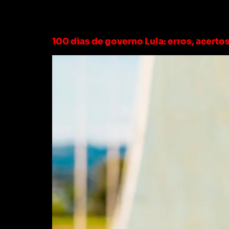
Tag:
acertos do 
100 dias de governo Lula: erros, acert